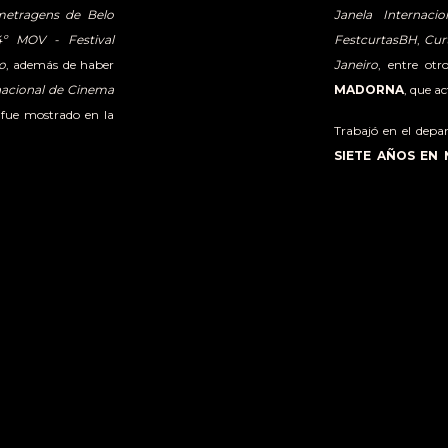
metragens de Belo
Janela Internac
4º MOV - Festival
FestcurtasBH
,
Cur
o
, además de haber
Janeiro
, entre otr
rnacional de Cinema
MADORNA
, que a
 fue mostrado en la
Trabajó en el depa
SIETE AÑOS EN 
rtometraje, tuvo su
Camila Bahia, 2
rtasBH - Festival
Anavilhana | 20
e exhibido en más de
Cinema e Vídeo
e de Vitória
, el
25º
BRASILEIRA NOS 
ortometrajes
y el
3º
| Qu4rto Studio 
el premio del jurado
Actualmente produ
escrito y dirigido 
o en el
12º Olhar de
CineMundi - Int
Mejor Cortometraje y
MEDIANOCHE
, es
a película ya ha sido
durante el
10º Br
30° FICValdivia
y el
documental
OCTU