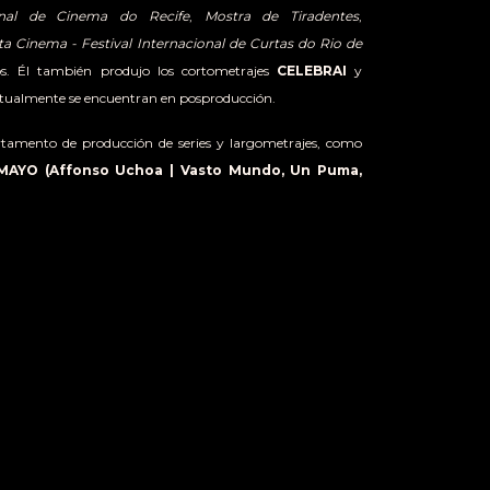
ional de Cinema do Recife
,
Mostra de Tiradentes
,
ta Cinema - Festival Internacional de Curtas do Rio de
os. Él también produjo los cortometrajes
CELEBRAI
y
ctualmente se encuentran en posproducción.
rtamento de producción de series y largometrajes, como
MAYO (Affonso Uchoa | Vasto Mundo, Un Puma,
019)
,
CANÇÃO AO LONGE (Clarissa Campolina |
23)
,
AZUL CELESTE (Silvia Godinho | Dromedário
 | no publicado)
y
PARALELO 60 - A CIÊNCIA
EXTREMOS DO PLANETA (Leandro Lopes, Ian Lara
| no publicado)
.
ce los proyectos de largometraje
TORMENTA NINJA
,
por Higor Gomes, que recibió dos premios en el
10th Brasil
ernational Coproduction Meeting
,
CERCA DE LA
crito y dirigido por Maick Hannder, que recibió tres premios
Lab - Laboratorio de Proyectos Audiovisuales
, y el
BRE
, de Vinicius Correia.