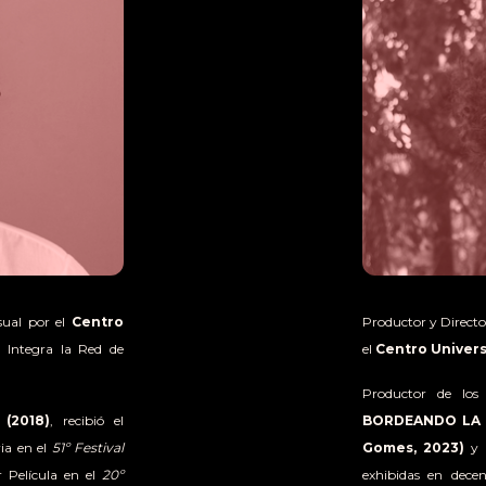
sual por el
Centro
Productor y Directo
. Integra la Red de
el
Centro Univers
Productor de los
(2018)
, recibió el
BORDEANDO LA I
ria en el
51º Festival
Gomes, 2023)
y
r Película en el
20º
exhibidas en dece