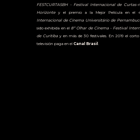
FESTCURTASBH - Festival Internacional de Curtas-
Horizonte
y el premio a la Mejor Película en el
Internacional de Cinema Universitário de Pernambuc
sido exhibida en el
8º Olhar de Cinema - Festival Inte
de Curitiba
y en más de 30 festivales. En 2019 el corto
televisión paga en el
Canal Brasil
.
BORDEANDO LA INMENSIDAD (2021)
, su segundo co
estreno en la competencia brasileña del
23º FestCu
Internacional de Cortometrajes de Belo Horizonte
. Fu
20 festivales y muestras como el
28º Festival de Cin
Festival de Cine de Tiradentes
, la
Semana Paulista de C
Festival de Cine Negro e Indígena Quilombo
. Recibió 
en la
Mostra do Filme Livre
.
RAMAL (2023)
, su tercer cortometraje, tuvo su estren
Cinema - Curitiba IFF 2023
, donde obtuvo el premio al 
el premio de la crítica
Abraccine
a la Mejor Película. L
proyectada en decenas de festivales y muestras, como el