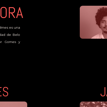
TORA
ilmes es una
udad de Belo
gor Gomes y
ES
J